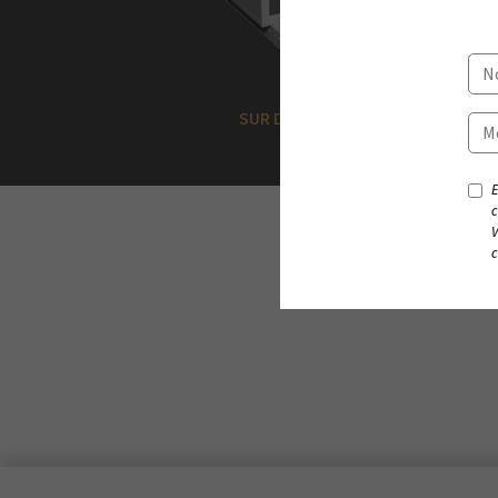
MB'AIR 10
SUR DEVIS |
19 680.00
€
HT
E
c
V
c