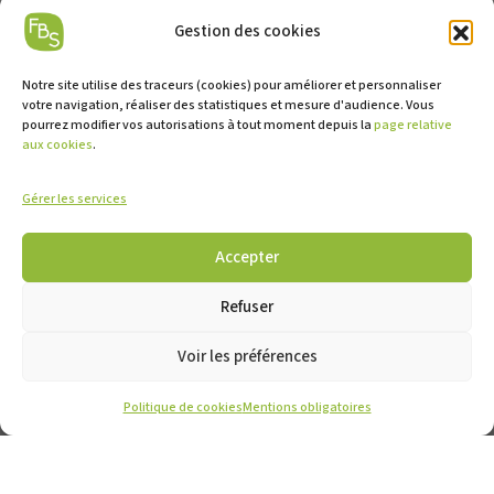
Gestion des cookies
Notre site utilise des traceurs (cookies) pour améliorer et personnaliser
votre navigation, réaliser des statistiques et mesure d'audience. Vous
pourrez modifier vos autorisations à tout moment depuis la
page relative
aux cookies
.
Gérer les services
Accepter
Refuser
CONTACT
MENTIONS OBLIGATOIRES
Voir les préférences
NOS PARTENAIRES
Politique de cookies
Mentions obligatoires