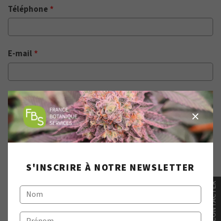
Téléphone
*
E-mail
*
Nom entreprise
N° Siret
S'INSCRIRE À NOTRE NEWSLETTER
NOUS CONTACTER
N° TVA intracommunautaire