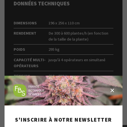
DONNÉES TECHNIQUES
DIMENSIONS
196 x 256 x 110 cm
RENDEMENT
De 300 à 600 plantes/h (en fonction
de la taille de la plante)
POIDS
295 kg
CAPACITÉ MULTI-
jusqu'à 4 opérateurs en simultané
OPÉRATEURS
TENSION
210 – 230 V
D'ENTRÉE
MATÉRIAU DE LA
Acier inoxydable
MACHINE
MATÉRIAU DES
Polyamide alimentaire PAD
BROSSES
S'INSCRIRE À NOTRE NEWSLETTER
VITESSE DE
0 – 900 min⁻¹