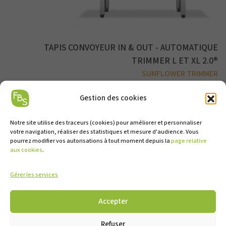
TAPIS CONVOYEUR IN & OUT - AUTOMATIQUE
TRIMMER L ET XL 2.0®
SUNFLOWER TRIMMER
Gestion des cookies
Notre site utilise des traceurs (cookies) pour améliorer et personnaliser
votre navigation, réaliser des statistiques et mesure d'audience. Vous
pourrez modifier vos autorisations à tout moment depuis la
page relative
aux cookies
.
Gérer les services
Accepter
Refuser