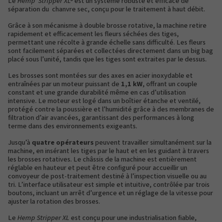
Le
Hemp Stripper XL®
est un système robuste et efficace de
séparation du chanvre sec, conçu pour le traitement à haut débit.
Grâce à son mécanisme à double brosse rotative, la machine retire
rapidement et efficacement les fleurs séchées des tiges,
permettant une récolte à grande échelle sans difficulté. Les fleurs
sont facilement séparées et collectées directement dans un big bag
placé sous l’unité, tandis que les tiges sont extraites par le dessus.
Les brosses sont montées sur des axes en acier inoxydable et
entraînées par un moteur puissant de
1,1 kW
, offrant un couple
constant et une grande durabilité même en cas d’utilisation
intensive. Le moteur est logé dans un boîtier étanche et ventilé,
protégé contre la poussière et l’humidité grâce à des membranes de
filtration d’air avancées, garantissant des performances à long
terme dans des environnements exigeants.
Jusqu’à
quatre opérateurs
peuvent travailler simultanément sur la
machine, en insérant les tiges par le haut et en les guidant à travers
les brosses rotatives. Le châssis de la machine est entièrement
réglable en hauteur et peut être configuré pour accueillir un
convoyeur de post-traitement destiné à l’inspection visuelle ou au
tri. L’interface utilisateur est simple et intuitive, contrôlée par trois
boutons, incluant un arrêt d’urgence et un réglage de la vitesse pour
ajuster la rotation des brosses.
Le
Hemp Stripper XL
est conçu pour une industrialisation fiable,