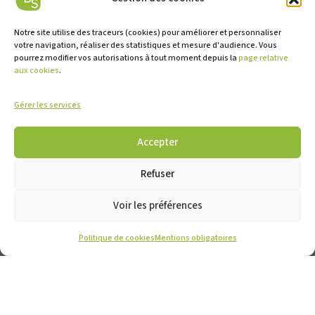
Notre site utilise des traceurs (cookies) pour améliorer et personnaliser
votre navigation, réaliser des statistiques et mesure d'audience. Vous
pourrez modifier vos autorisations à tout moment depuis la
page relative
aux cookies
.
Gérer les services
Accepter
Refuser
CONTACT
MENTIONS OBLIGATOIRES
Voir les préférences
NOS PARTENAIRES
Politique de cookies
Mentions obligatoires