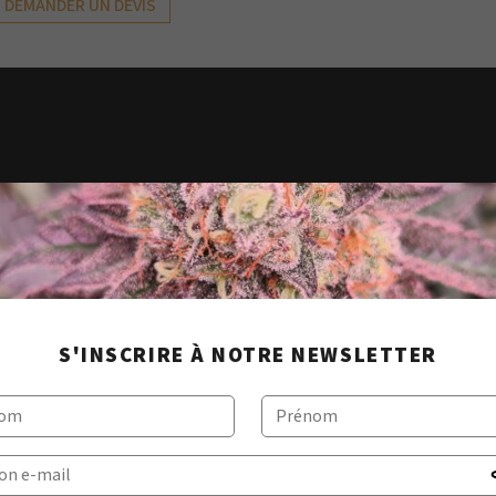
DEMANDER UN DEVIS
70 cm
PRESSION
non pre
TEMPÉRATURE
125°C
ile)
PILOTAGE
Complè
Interfa
S'INSCRIRE À NOTRE NEWSLETTER
SYSTÈME DE SÉCURITÉ
Systèm