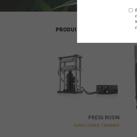
E
c
V
c
PRODUITS SIMILAIRES
PRESS ROSIN
SUNFLOWER TRIMMER