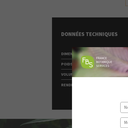
DONNÉES TECHNIQUES
DIMENSIONS
137 x 680 x 4
POIDS
100 kg
VOLUME
10L (charge ut
RENDEMENT
5L d'extraits