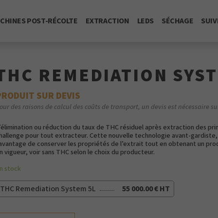
CHINES POST-RÉCOLTE
EXTRACTION
LEDS
SÉCHAGE
SUIV
THC REMEDIATION SYST
PRODUIT SUR DEVIS
our des raisons de calcul des coûts de transport, un devis est nécessaire su
’élimination ou réduction du taux de THC résiduel après extraction des prin
hallenge pour tout extracteur. Cette nouvelle technologie avant-gardi
’avantage de conserver les propriétés de l’extrait tout en obtenant un p
n vigueur, voir sans THC selon le choix du producteur.
n stock
THC Remediation System 5L
55 000.00 € HT