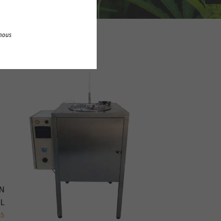
 nous
N
L
 5