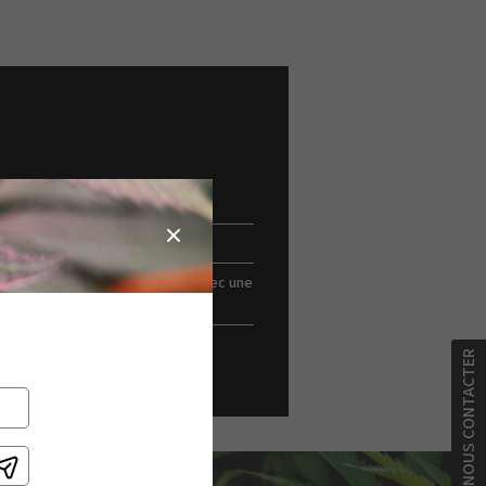
ssurisé
tement automatique via PLC avec une
ce écran tactile.
e d’arrêt automatique.
NOUS CONTACTER