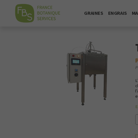
GRAINES
ENGRAIS
MA
P
L
c
l
e
E